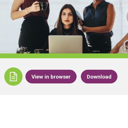
View in browser
Download